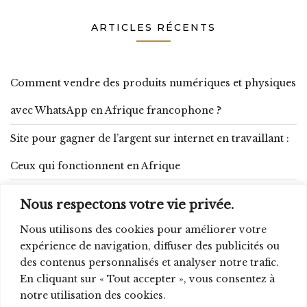
ARTICLES RÉCENTS
Comment vendre des produits numériques et physiques
avec WhatsApp en Afrique francophone ?
Site pour gagner de l’argent sur internet en travaillant :
Ceux qui fonctionnent en Afrique
Comment se lancer dans la transformation d’arachide :
Nous respectons votre vie privée.
budget, matériel et produits dérivés
Nous utilisons des cookies pour améliorer votre
expérience de navigation, diffuser des publicités ou
Gagner 10 000 FCFA par jour : 15 méthodes réalistes qui
des contenus personnalisés et analyser notre trafic.
fonctionnent en Afrique
En cliquant sur « Tout accepter », vous consentez à
notre utilisation des cookies.