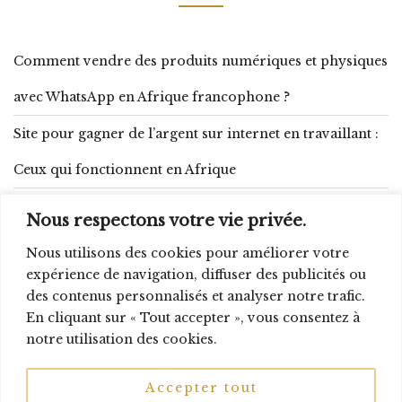
Comment vendre des produits numériques et physiques
avec WhatsApp en Afrique francophone ?
Site pour gagner de l’argent sur internet en travaillant :
Ceux qui fonctionnent en Afrique
Comment se lancer dans la transformation d’arachide :
Nous respectons votre vie privée.
budget, matériel et produits dérivés
Nous utilisons des cookies pour améliorer votre
expérience de navigation, diffuser des publicités ou
Gagner 10 000 FCFA par jour : 15 méthodes réalistes qui
des contenus personnalisés et analyser notre trafic.
fonctionnent en Afrique
En cliquant sur « Tout accepter », vous consentez à
notre utilisation des cookies.
Accepter tout