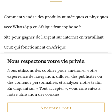
Comment vendre des produits numériques et physiques
avec WhatsApp en Afrique francophone ?
Site pour gagner de l’argent sur internet en travaillant :
Ceux qui fonctionnent en Afrique
Comment se lancer dans la transformation d’arachide :
Nous respectons votre vie privée.
budget, matériel et produits dérivés
Nous utilisons des cookies pour améliorer votre
expérience de navigation, diffuser des publicités ou
Gagner 10 000 FCFA par jour : 15 méthodes réalistes qui
des contenus personnalisés et analyser notre trafic.
fonctionnent en Afrique
En cliquant sur « Tout accepter », vous consentez à
notre utilisation des cookies.
Accepter tout