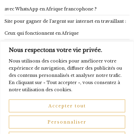
avec WhatsApp en Afrique francophone ?
Site pour gagner de l’argent sur internet en travaillant :
Ceux qui fonctionnent en Afrique
Comment se lancer dans la transformation d’arachide :
Nous respectons votre vie privée.
budget, matériel et produits dérivés
Nous utilisons des cookies pour améliorer votre
expérience de navigation, diffuser des publicités ou
Gagner 10 000 FCFA par jour : 15 méthodes réalistes qui
des contenus personnalisés et analyser notre trafic.
fonctionnent en Afrique
En cliquant sur « Tout accepter », vous consentez à
notre utilisation des cookies.
Accepter tout
Facebook
Telegram
WhatsApp
Personnaliser
Instagram