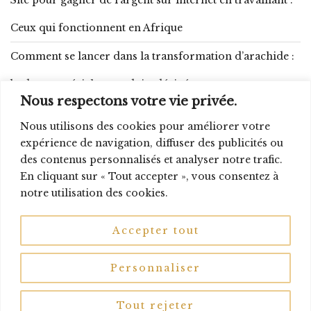
Ceux qui fonctionnent en Afrique
Comment se lancer dans la transformation d’arachide :
budget, matériel et produits dérivés
Nous respectons votre vie privée.
Gagner 10 000 FCFA par jour : 15 méthodes réalistes qui
Nous utilisons des cookies pour améliorer votre
fonctionnent en Afrique
expérience de navigation, diffuser des publicités ou
des contenus personnalisés et analyser notre trafic.
En cliquant sur « Tout accepter », vous consentez à
notre utilisation des cookies.
Facebook
Telegram
WhatsApp
Accepter tout
Instagram
Personnaliser
© Entre nous entrepreneurs 2021
Tout rejeter